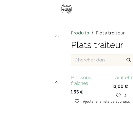
Produits
Plats traiteur
Plats traiteur
Nouveau !
Boissons
Tartiflett
fraîches
13,00
€
1,55
€
Ajout
Ajouter à la liste de souhaits