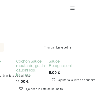
En vedette
Trier par:
e
Cochon Sauce
Sauce
moutarde, gratin
Bolognaise 1L
dauphinois,
11,00
€
légumes
er à la liste de souhaits
Ajouter à la liste de souhaits
14,00
€
Ajouter à la liste de souhaits