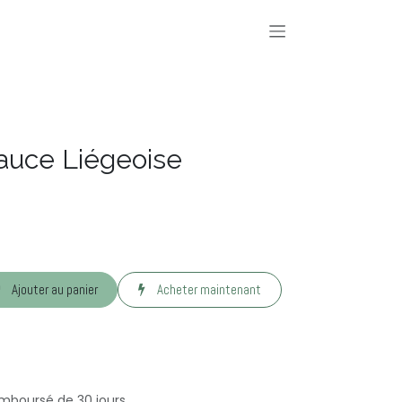
auce Liégeoise
Ajouter au panier
Acheter maintenant
emboursé de 30 jours